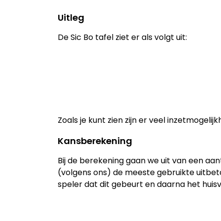
Uitleg
De Sic Bo tafel ziet er als volgt uit:
Zoals je kunt zien zijn er veel inzetmogeli
Kansberekening
Bij de berekening gaan we uit van een aant
(volgens ons) de meeste gebruikte uitbet
speler dat dit gebeurt en daarna het huis