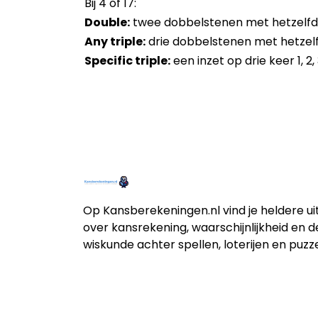
Bij 4 of 17:
Double:
twee dobbelstenen met hetzelfde
Any triple:
drie dobbelstenen met hetzelf
Specific triple:
een inzet op drie keer 1, 2, 3
Op
Kansberekeningen.nl
vind je heldere ui
over kansrekening, waarschijnlijkheid en d
wiskunde achter spellen, loterijen en puzze