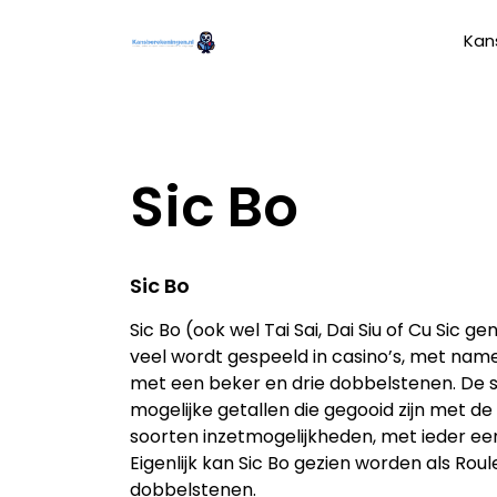
Kan
Sic Bo
Sic Bo
Sic Bo (ook wel Tai Sai, Dai Siu of Cu Sic 
veel wordt gespeeld in casino’s, met name
met een beker en drie dobbelstenen. De s
mogelijke getallen die gegooid zijn met de 
soorten inzetmogelijkheden, met ieder een
Eigenlijk kan Sic Bo gezien worden als Ro
dobbelstenen.